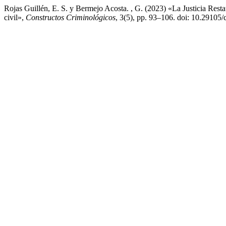
Rojas Guillén, E. S. y Bermejo Acosta. , G. (2023) «La Justicia Restau
civil»,
Constructos Criminológicos
, 3(5), pp. 93–106. doi: 10.29105/