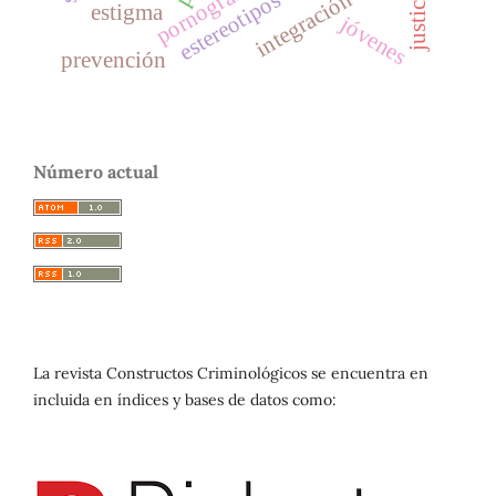
integración cultural
pornografía
justicia
estereotipos
estigma
jóvenes
prevención
Número actual
La revista Constructos Criminológicos se encuentra en
incluida en índices y bases de datos como: