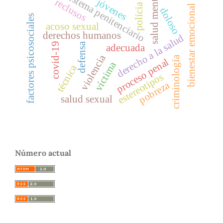
sistema penitenciario
salud mental
jóvenes
reclusos
polícia
bienestar emocional
doloso
factores psicosociales
acoso sexual
derechos humanos
derecho a la salud
covid-19
defensa
adecuada
violencia
criminología
proceso penal
víctima
técnica
estereotipos
pobreza
salud sexual
Número actual