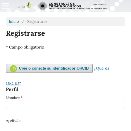
Inicio
/
Registrarse
Registrarse
* Campo obligatorio
¿Qué es
Cree o conecte su identificador ORCID
ORCID?
Perfil
Nombre
*
Apellidos