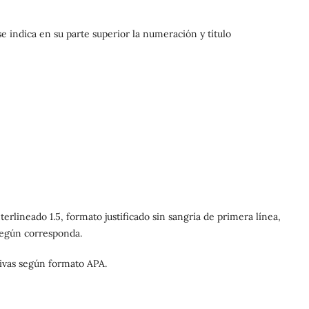
se indica en su parte superior la numeración y título
erlineado 1.5, formato justificado sin sangría de primera línea,
 según corresponda.
sivas según formato APA.