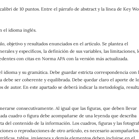
alibri de 10 puntos. Entre el párrafo de abstract y la línea de Key Wo
 el idioma inglés.
lo, objetivo y resultados enunciados en el artículo. Se plantea el
rales y específicos, la definición de sus variables, las limitaciones, l
tecedentes con citas en Norma APA con la versión más actualizada.
el idioma y su gramática. Debe guardar estricta correspondencia con 
na debe ser coherente y equilibrada. Debe quedar claro el aporte de l
os de autor. En este apartado se deberá indicar la metodología, result
erarse consecutivamente. Al igual que las figuras, que deben llevar
Cada cuadro o figura debe acompañarse de una leyenda que describa
a del contenido de la información. Los cuadros, figuras y las fotograf
caciones o reproducciones de otro artículo, es necesario acompañarlos
gráficas, tablas, imágenes y demás elementos deben incluirse en el