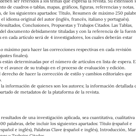
eben ser referidos a los temas que expresa la revista. Su extensión 
xto de cuadros o tablas, mapas, gráficos, figuras, referencias y notas, 
os, de los siguientes apartados: Título, Resumen de máximo 250 palabr
el idioma original del autor (inglés, francés, italiano y portugués).
esultados, Conclusiones, Propuestas y Trabajos Citados. Las Tablas,
o del documento debidamente tituladas y con la referencia de la fuent
 en cada artículo será de 4 investigadores, los cuales deberán estar
mo máximo para hacer las correcciones respectivas en cada revisión
ustes finales).
os están determinadas por el número de artículos en lista de espera. E
re el avance de su trabajo en el proceso de evaluación y edición.
el derecho de hacer la corrección de estilo y cambios editoriales que
.
 la información de quienes son los autores; la información detallada 
partado de metadatos de la plataforma de la revista.
esultados de una investigación aplicada, sea cuantitativa, cualitativa
00 palabras, debe incluir los siguientes apartados: Título (español e
pañol e inglés), Palabras Clave (español e inglés), Introducción, Ma
nes y Trabajos Citados.