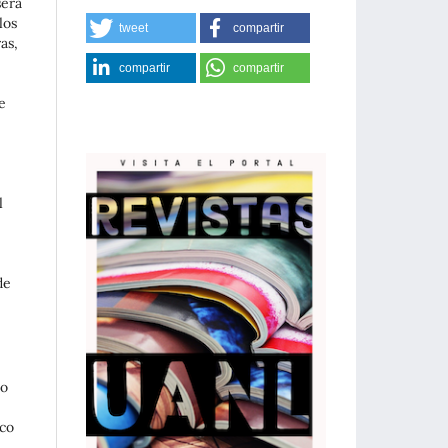
será
los
tweet
compartir
as,
compartir
compartir
e
l
de
 o
rco