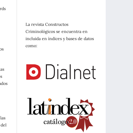
rds
La revista Constructos
Criminológicos se encuentra en
incluida en índices y bases de datos
como:
os
las
os
ados
ías
 del