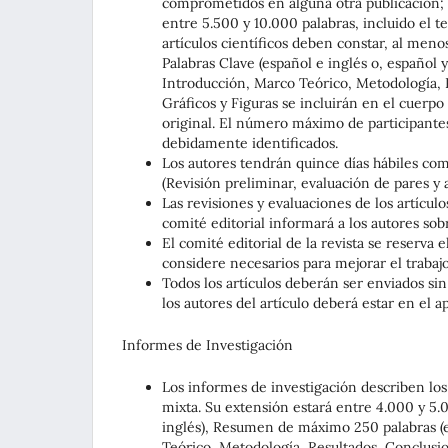
comprometidos en alguna otra publicación; d
entre 5.500 y 10.000 palabras, incluido el te
artículos científicos deben constar, al men
Palabras Clave (español e inglés o, español y 
Introducción, Marco Teórico, Metodología, R
Gráficos y Figuras se incluirán en el cuerp
original. El número máximo de participantes
debidamente identificados.
Los autores tendrán quince días hábiles co
(Revisión preliminar, evaluación de pares y aj
Las revisiones y evaluaciones de los artícul
comité editorial informará a los autores sob
El comité editorial de la revista se reserva 
considere necesarios para mejorar el trabajo
Todos los artículos deberán ser enviados sin
los autores del artículo deberá estar en el a
Informes de Investigación
Los informes de investigación describen los r
mixta. Su extensión estará entre 4.000 y 5.0
inglés), Resumen de máximo 250 palabras (es
Teórico, Metodología, Resultados, Conclusio