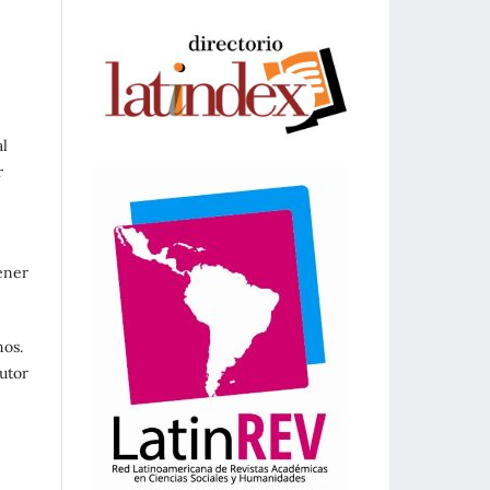
al
r
tener
nos.
utor