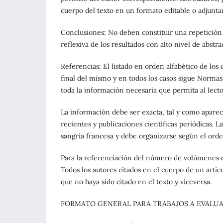
cuerpo del texto en un formato editable o adjuntar
Conclusiones: No deben constituir una repetición 
reflexiva de los resultados con alto nivel de abstra
Referencias: El listado en orden alfabético de los d
final del mismo y en todos los casos sigue Normas
toda la información necesaria que permita al lecto
La información debe ser exacta, tal y como aparec
recientes y publicaciones científicas periódicas. L
sangría francesa y debe organizarse según el orden 
Para la referenciación del número de volúmenes 
Todos los autores citados en el cuerpo de un artíc
que no haya sido citado en el texto y viceversa.
FORMATO GENERAL PARA TRABAJOS A EVALU