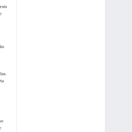
esis
e
dio
las.
ta
no
e