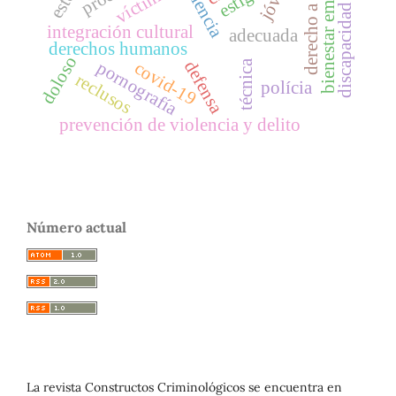
derecho a la salud
bienestar emocional
violencia
víctima
discapacidad
integración cultural
adecuada
derechos humanos
doloso
técnica
defensa
pornografía
covid-19
reclusos
polícia
prevención de violencia y delito
Número actual
La revista Constructos Criminológicos se encuentra en