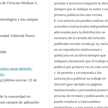
e Ciencias Médicas 3,
permite a terceros compartir la obr
siempre que se indique su autor y su
primera publicación esta revista.
iminológica y sus campos
b. Los autores/as pueden realizar o
acuerdos contractuales independien
adicionales para la distribución no
nidad. Editorial Flores
exclusiva de la versión del artículo
publicado en esta revista (p. ej., inclu
en un repositorio institucional o
1999.
publicarlo en un libro) siempre que
indiquen claramente que el trabajo 
publicó por primera vez en esta revi
-cinco-anos-desvela-
c. Se permite y recomienda a los
rte-
autores/as a publicar su trabajo en
ml
(último acceso: 22 de
Internet (por ejemplo en páginas
institucionales o personales) posteri
proceso de revisión y publicación, y
esde la comunidad en
puede conducir a intercambios
sus campos de aplicación
productivos y a una mayor y más rá