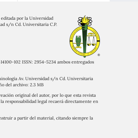
 editada por la Universidad
ad s/n Cd. Universitaria C.P.
17414100-102 ISSN: 2954-5234 ambos entregados
minología Av. Universidad s/n Cd. Universitaria
ño del archivo: 2.3 MB
eación original del autor, por lo que esta revista
 y la responsabilidad legal recaerá directamente en
struir a partir del material, citando siempre la