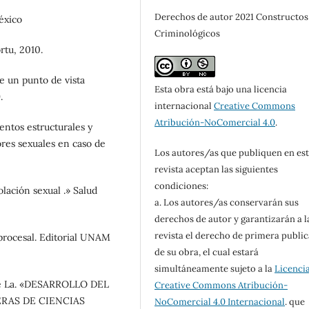
Derechos de autor 2021 Constructos
México
Criminológicos
rtu, 2010.
e un punto de vista
Esta obra está bajo una licencia
.
internacional
Creative Commons
Atribución-NoComercial 4.0
.
entos estructurales y
ores sexuales en caso de
Los autores/as que publiquen en es
revista aceptan las siguientes
condiciones:
olación sexual .» Salud
a. Los autores/as conservarán sus
derechos de autor y garantizarán a l
revista el derecho de primera publi
procesal. Editorial UNAM
de su obra, el cual estará
simultáneamente sujeto a la
Licenci
 de La. «DESARROLLO DEL
Creative Commons Atribución-
RAS DE CIENCIAS
NoComercial 4.0 Internacional
. que