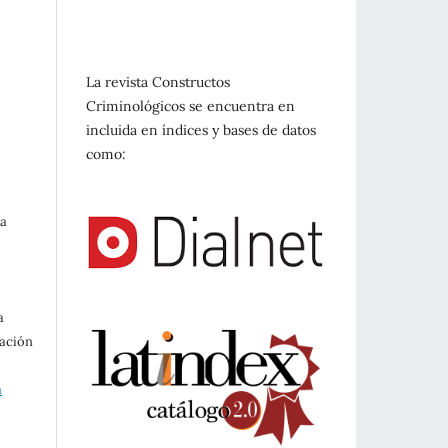
La revista Constructos
Criminológicos se encuentra en
incluida en índices y bases de datos
como:
ta
a
cación
a