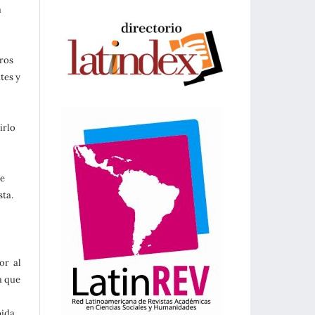
a
tros
tes y
irlo
se
sta.
or al
a que
pida