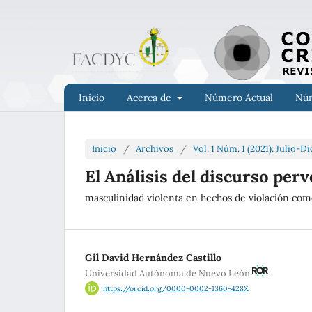
Inicio
Acerca de
Número Actual
Núm
Inicio
/
Archivos
/
Vol. 1 Núm. 1 (2021): Julio-
El Análisis del discurso per
masculinidad violenta en hechos de violación com
Gil David Hernández Castillo
Universidad Autónoma de Nuevo León
https://orcid.org/0000-0002-1360-428X