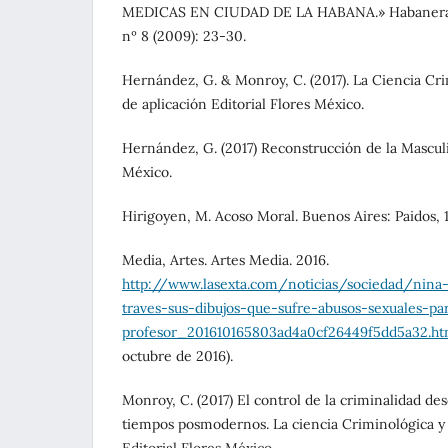
MEDICAS EN CIUDAD DE LA HABANA.» Habanera d
nº 8 (2009): 23-30.
Hernández, G. & Monroy, C. (2017). La Ciencia Cr
de aplicación Editorial Flores México.
Hernández, G. (2017) Reconstrucción de la Masculi
México.
Hirigoyen, M. Acoso Moral. Buenos Aires: Paidos, 
Media, Artes. Artes Media. 2016.
http://www.lasexta.com/noticias/sociedad/nina
traves-sus-dibujos-que-sufre-abusos-sexuales-pa
profesor_201610165803ad4a0cf26449f5dd5a32.ht
octubre de 2016).
Monroy, C. (2017) El control de la criminalidad d
tiempos posmodernos. La ciencia Criminológica y 