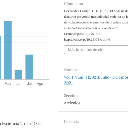
Cómo citar
Hernández Castillo, G. D. (2021). El Análisis d
discurso perverso: masculinidad violenta en 
de violación como elementos de prueba razon
su importancia adversarial.
Constructos
Criminológicos
,
1
(1), 27–40.
https://doi.org/10.29105/cc1.1-3
Más formatos de cita
Número
Vol. 1 Núm. 1 (2021): Julio-Diciemb
2021
Sección
Artículos
Licencia
Psciencia 1, nº 2: 1-5.