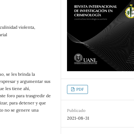
culinidad violenta,
rial
o, se les brinda la
e expresar y argumentar sus
ue les tiene ahí,
PDF
te foro para trasgredir de
lizar, para detener y que
sto no se genere una
Publicado
2021-08-31