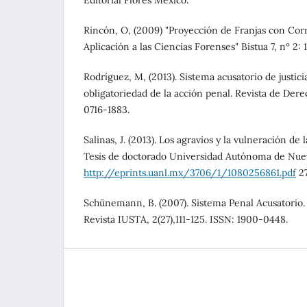
Editorial Flores México.
Rincón, O, (2009) "Proyección de Franjas con Cor
Aplicación a las Ciencias Forenses" Bistua 7, nº 2: 1
Rodríguez, M, (2013). Sistema acusatorio de justici
obligatoriedad de la acción penal. Revista de Dere
0716-1883.
Salinas, J. (2013). Los agravios y la vulneración de la
Tesis de doctorado Universidad Autónoma de Nu
http://eprints.uanl.mx/3706/1/1080256861.pdf
27
Schünemann, B. (2007). Sistema Penal Acusatorio.
Revista IUSTA, 2(27),111-125. ISSN: 1900-0448.