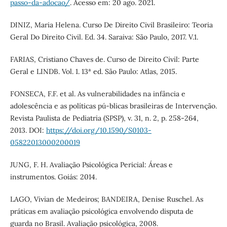
passo-da-adocao/
. Acesso em: 20 ago. 2021.
DINIZ, Maria Helena. Curso De Direito Civil Brasileiro: Teoria
Geral Do Direito Civil. Ed. 34. Saraiva: São Paulo, 2017. V.1.
FARIAS, Cristiano Chaves de. Curso de Direito Civil: Parte
Geral e LINDB. Vol. 1. 13ª ed. São Paulo: Atlas, 2015.
FONSECA, F.F. et al. As vulnerabilidades na infância e
adolescência e as políticas pú-blicas brasileiras de Intervenção.
Revista Paulista de Pediatria (SPSP), v. 31, n. 2, p. 258-264,
2013. DOI:
https://doi.org/10.1590/S0103-
05822013000200019
JUNG, F. H. Avaliação Psicológica Pericial: Áreas e
instrumentos. Goiás: 2014.
LAGO, Vivian de Medeiros; BANDEIRA, Denise Ruschel. As
práticas em avaliação psicológica envolvendo disputa de
guarda no Brasil. Avaliação psicológica, 2008.