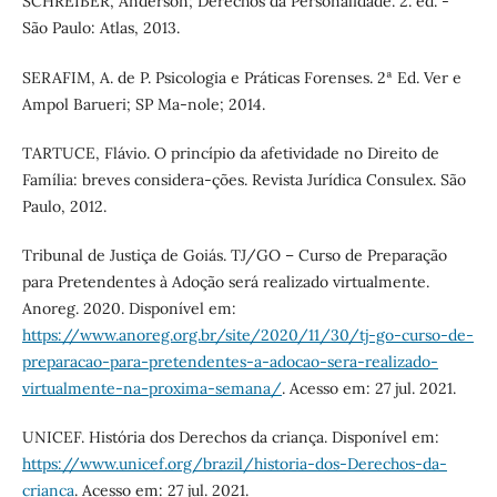
SCHREIBER, Anderson; Derechos da Personalidade. 2. ed. -
São Paulo: Atlas, 2013.
SERAFIM, A. de P. Psicologia e Práticas Forenses. 2ª Ed. Ver e
Ampol Barueri; SP Ma-nole; 2014.
TARTUCE, Flávio. O princípio da afetividade no Direito de
Família: breves considera-ções. Revista Jurídica Consulex. São
Paulo, 2012.
Tribunal de Justiça de Goiás. TJ/GO – Curso de Preparação
para Pretendentes à Adoção será realizado virtualmente.
Anoreg. 2020. Disponível em:
https://www.anoreg.org.br/site/2020/11/30/tj-go-curso-de-
preparacao-para-pretendentes-a-adocao-sera-realizado-
virtualmente-na-proxima-semana/
. Acesso em: 27 jul. 2021.
UNICEF. História dos Derechos da criança. Disponível em:
https://www.unicef.org/brazil/historia-dos-Derechos-da-
crianca
. Acesso em: 27 jul. 2021.