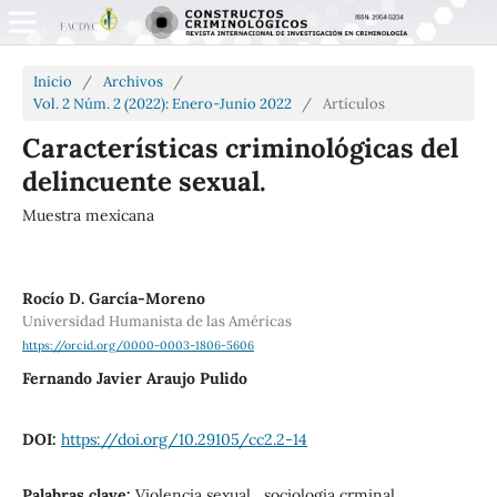
Inicio
/
Archivos
/
Vol. 2 Núm. 2 (2022): Enero-Junio 2022
/
Artículos
Características criminológicas del
delincuente sexual.
Muestra mexicana
Rocío D. García-Moreno
Universidad Humanista de las Américas
https://orcid.org/0000-0003-1806-5606
Fernando Javier Araujo Pulido
DOI:
https://doi.org/10.29105/cc2.2-14
Palabras clave:
Violencia sexual , sociologia crminal,