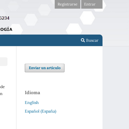
Registrarse
Entrar
Buscar
Enviar un artículo
 de
Idioma
ón
English
Español (España)
,