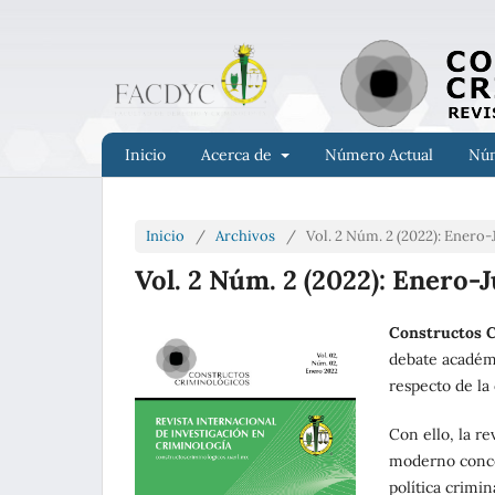
Inicio
Acerca de
Número Actual
Núm
Inicio
/
Archivos
/
Vol. 2 Núm. 2 (2022): Enero
Vol. 2 Núm. 2 (2022): Enero-
Constructos 
debate académi
respecto de la
Con ello, la re
moderno concep
política crimin