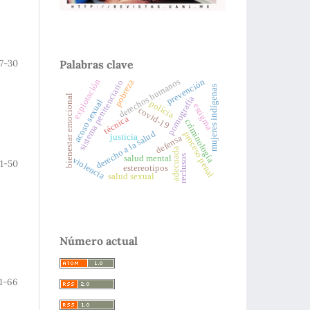
Palabras clave
7-30
derechos humanos
explotación
prevención
pobreza
sistema penitenciario
mujeres indígenas
bienestar emocional
pornografía
acoso sexual
polícia
estigma
covid-19
técnica
criminología
derecho a la salud
proceso penal
justicia
defensa
adecuada
reclusos
salud mental
violencia
1-50
estereotipos
salud sexual
Número actual
1-66