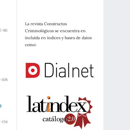
La revista Constructos
7-86
Criminológicos se encuentra en
incluida en índices y bases de datos
como:
-108
0
-134