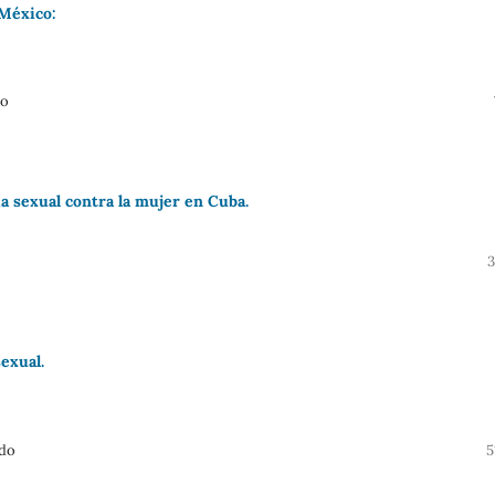
 México:
lo
ia sexual contra la mujer en Cuba.
3
exual.
ido
5